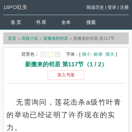
18PO耽美
阅读历史
|
登录
|
注册
首 页
书 库
全本
搜索
首页
高辣小说
新搬来的邻居
新搬来的邻居 第117节
背景色：
字体：
[
很小
标准
很大
]
新搬来的邻居 第117节（1 / 2）
加入书签
无需询问，莲花击杀a级竹叶青
的举动已经证明了许乔现在的实
力。