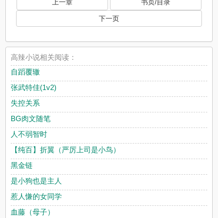
上一章
书页/目录
下一页
高辣小说相关阅读：
自蹈覆辙
张武特佳(1v2)
失控关系
BG肉文随笔
人不弱智时
【纯百】折翼（严厉上司是小鸟）
黑金链
是小狗也是主人
惹人慊的女同学
血藤（母子）