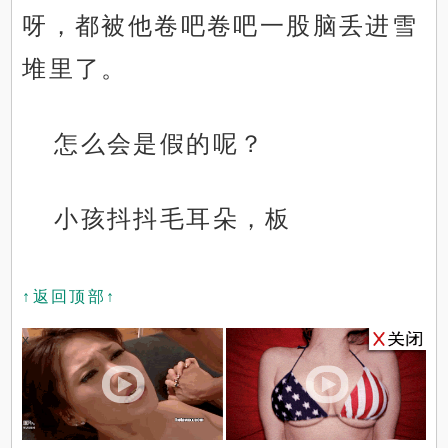
呀，都被他卷吧卷吧一股脑丢进雪
堆里了。
怎么会是假的呢？
小孩抖抖毛耳朵，板
↑返回顶部↑
x