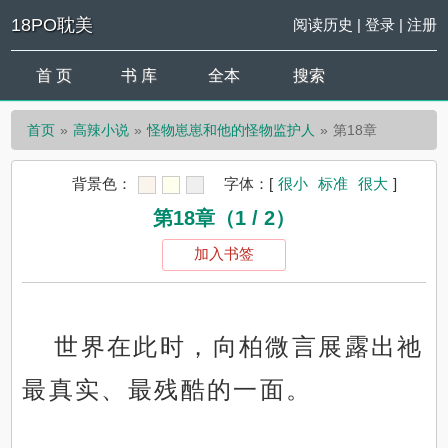
18PO耽美
阅读历史
|
登录
|
注册
首 页
书 库
全本
搜索
首页
高辣小说
怪物崽崽和他的怪物监护人
第18章
背景色：
字体：
[
很小
标准
很大
]
第18章（1 / 2）
加入书签
世界在此时，向柏微言展露出祂
最真实、最残酷的一面。