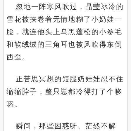
忽地一阵寒风吹过，晶莹冰冷的
雪花被挟卷着无情地糊了小奶娃一
脸，就连他头上乌黑蓬松的小卷毛
和软绒绒的三角耳也被风吹得东倒
西歪。
正苦思冥想的短腿奶娃娃忍不住
缩缩脖子，整只崽都冷得打了个哆
嗦。
瞬间，那些困惑呀、茫然不解