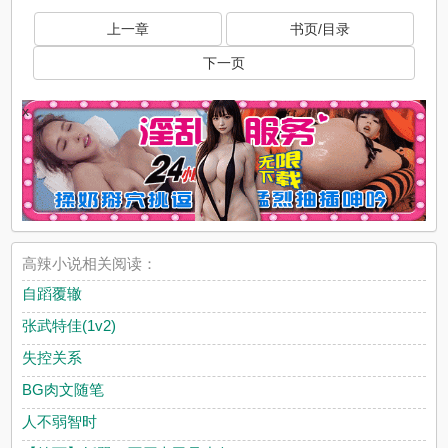
上一章
书页/目录
下一页
x
高辣小说相关阅读：
自蹈覆辙
张武特佳(1v2)
失控关系
BG肉文随笔
人不弱智时