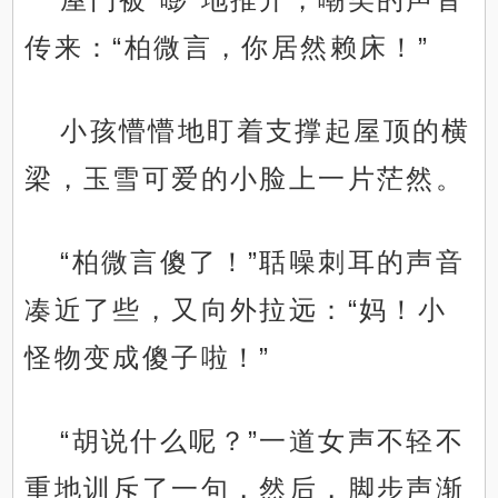
传来：“柏微言，你居然赖床！”
小孩懵懵地盯着支撑起屋顶的横
梁，玉雪可爱的小脸上一片茫然。
“柏微言傻了！”聒噪刺耳的声音
凑近了些，又向外拉远：“妈！小
怪物变成傻子啦！”
“胡说什么呢？”一道女声不轻不
重地训斥了一句，然后，脚步声渐