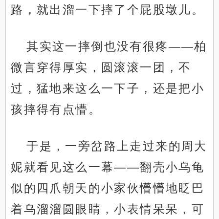
路，就出溜一下摔了个屁股墩儿。
其实这一摔倒也没有很疼——柏
微言穿得厚实，圆滚滚一团，不
过，猛地来这么一下子，还是把小
孩摔得有点懵。
于是，一旁岔路上走过来的周大
妮就看见这么一幕——翻壳小乌龟
似的四爪朝天的小家伙懵懵地眨巴
着乌溜溜圆眼睛，小表情呆呆，可