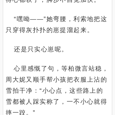
“嘿呦——”她弯腰，利索地把这
只穿得灰扑扑的崽提溜起来。
还是只实心崽呢。
心里感慨了句，等柏微言站稳，
周大妮又顺手帮小孩把衣服上沾的
雪拍干净：“小心点，这些路上的
雪都被人踩实称了，一不小心就得
摔一跤。”