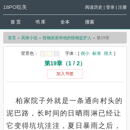
18PO耽美
阅读历史
|
登录
|
注册
首 页
书 库
全本
搜索
首页
高辣小说
怪物崽崽和他的怪物监护人
第19章
背景色：
字体：
[
很小
标准
很大
]
第19章（1 / 2）
加入书签
柏家院子外就是一条通向村头的
泥巴路，长时间的日晒雨淋已经让
它变得坑坑洼洼，夏日暴雨之后，