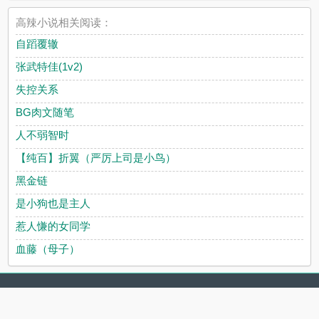
高辣小说相关阅读：
自蹈覆辙
张武特佳(1v2)
失控关系
BG肉文随笔
人不弱智时
【纯百】折翼（严厉上司是小鸟）
黑金链
是小狗也是主人
惹人慊的女同学
血藤（母子）